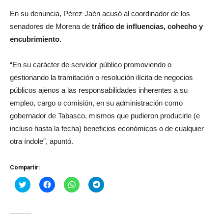
En su denuncia, Pérez Jaén acusó al coordinador de los
senadores de Morena de
tráfico de influencias, cohecho y
encubrimiento.
“En su carácter de servidor público promoviendo o
gestionando la tramitación o resolución ilícita de negocios
públicos ajenos a las responsabilidades inherentes a su
empleo, cargo o comisión, en su administración como
gobernador de Tabasco, mismos que pudieron producirle (e
incluso hasta la fecha) beneficios económicos o de cualquier
otra índole”, apuntó.
Compartir:
Haz
Haz
Haz
Haz
clic
clic
clic
clic
para
para
para
para
compartir
compartir
compartir
compartir
en
en
en
en
Twitter
Facebook
WhatsApp
Telegram