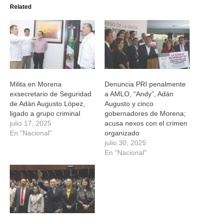
(Se
(Se
(Se
(Se
Related
abre
abre
abre
abre
en
en
en
en
una
una
una
una
ventana
ventana
ventana
ventana
nueva)
nueva)
nueva)
nueva)
Milita en Morena
Denuncia PRI penalmente
exsecretario de Seguridad
a AMLO, “Andy”, Adán
de Adán Augusto López,
Augusto y cinco
ligado a grupo criminal
gobernadores de Morena;
julio 17, 2025
acusa nexos con el crimen
En "Nacional"
organizado
julio 30, 2025
En "Nacional"