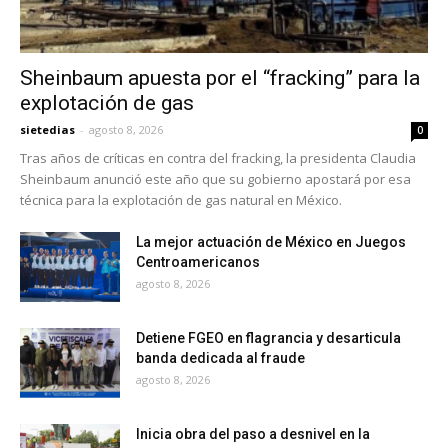
Sheinbaum apuesta por el “fracking” para la
explotación de gas
sietedias
-
agosto 8, 2026
0
Tras años de críticas en contra del fracking, la presidenta Claudia
Sheinbaum anunció este año que su gobierno apostará por esa
técnica para la explotación de gas natural en México.
La mejor actuación de México en Juegos
Centroamericanos
agosto 8, 2026
Detiene FGEO en flagrancia y desarticula
banda dedicada al fraude
agosto 8, 2026
Inicia obra del paso a desnivel en la