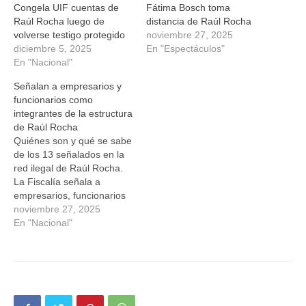
Congela UIF cuentas de
Fátima Bosch toma
Raúl Rocha luego de
distancia de Raúl Rocha
volverse testigo protegido
noviembre 27, 2025
diciembre 5, 2025
En "Espectáculos"
En "Nacional"
Señalan a empresarios y
funcionarios como
integrantes de la estructura
de Raúl Rocha
Quiénes son y qué se sabe
de los 13 señalados en la
red ilegal de Raúl Rocha.
La Fiscalía señala a
empresarios, funcionarios
y operadores como
noviembre 27, 2025
integrantes de una
En "Nacional"
estructura criminal
dedicada al tráfico de
combustible y armas.