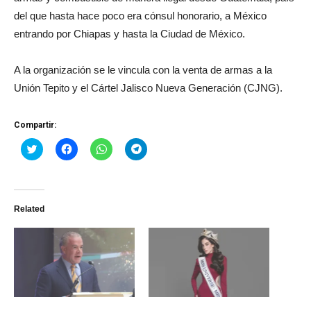
del que hasta hace poco era cónsul honorario, a México
entrando por Chiapas y hasta la Ciudad de México.
A la organización se le vincula con la venta de armas a la
Unión Tepito y el Cártel Jalisco Nueva Generación (CJNG).
Compartir:
Haz
Haz
Haz
Haz
clic
clic
clic
clic
para
para
para
para
compartir
compartir
compartir
compartir
en
en
en
en
Twitter
Facebook
WhatsApp
Telegram
(Se
(Se
(Se
(Se
Related
abre
abre
abre
abre
en
en
en
en
una
una
una
una
ventana
ventana
ventana
ventana
nueva)
nueva)
nueva)
nueva)