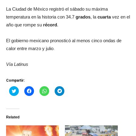
La Ciudad de México registró el sábado su máxima
temperatura en la historia con 34.7
grados
, la
cuarta
vez en el
año que rompe su
récord
.
El gobierno mexicano pronosticó al menos cinco ondas de
calor entre marzo y julio
.
Vía Latinus
Compartir:
Haz
Haz
Haz
Haz
clic
clic
clic
clic
para
para
para
para
compartir
compartir
compartir
compartir
en
en
en
en
Twitter
Facebook
WhatsApp
Telegram
(Se
(Se
(Se
(Se
Related
abre
abre
abre
abre
en
en
en
en
una
una
una
una
ventana
ventana
ventana
ventana
nueva)
nueva)
nueva)
nueva)