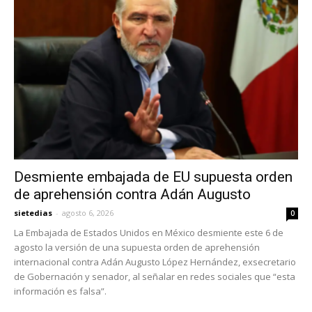
Desmiente embajada de EU supuesta orden
de aprehensión contra Adán Augusto
sietedias
-
agosto 6, 2026
0
La Embajada de Estados Unidos en México desmiente este 6 de
agosto la versión de una supuesta orden de aprehensión
internacional contra Adán Augusto López Hernández, exsecretario
de Gobernación y senador, al señalar en redes sociales que “esta
información es falsa”.