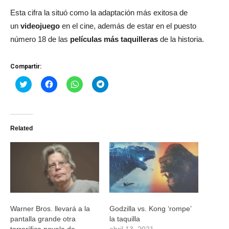
Esta cifra la situó como la adaptación más exitosa de
un
videojuego
en el cine, además de estar en el puesto
número 18 de las
películas más taquilleras
de la historia.
Compartir:
Haz
Haz
Haz
Haz
clic
clic
clic
clic
para
para
para
para
compartir
compartir
compartir
compartir
en
en
en
en
Twitter
Facebook
WhatsApp
Telegram
(Se
(Se
(Se
(Se
Related
abre
abre
abre
abre
en
en
en
en
una
una
una
una
ventana
ventana
ventana
ventana
nueva)
nueva)
nueva)
nueva)
Warner Bros. llevará a la
Godzilla vs. Kong ‘rompe’
pantalla grande otra
la taquilla