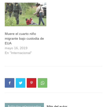
reporta que el jueves, un
grupo de 57 inmigrantes
indocumentados se
entregaron a agentes de
CBP en McAllen cerca de
Granjeno, Texas.…
Muere el cuarto niño
migrante bajo custodia de
EUA
mayo 16, 2019
En "Internacional"
Artículos relacionados
Más del autor