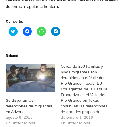
de forma irregular la frontera.
Compartir:
Haz
Haz
Haz
Haz
clic
clic
clic
clic
para
para
para
para
compartir
compartir
compartir
compartir
en
en
en
en
Twitter
Facebook
WhatsApp
Telegram
(Se
(Se
(Se
(Se
Related
abre
abre
abre
abre
en
en
en
en
una
una
una
una
Cerca de 200 familias y
ventana
ventana
ventana
ventana
nueva)
nueva)
nueva)
nueva)
niños migrantes son
detenidos en el Valle del
Río Grande, Texas, EU
Los agentes de la Patrulla
Fronteriza en el Valle del
Río Grande en Texas
Se disparan las
continúan las detenciones
detenciones de migrantes
de grandes grupos de
en Arizona
familias y niños migrantes
diciembre 1, 2018
agosto 8, 2018
no acompañados. CBP
En "Internacional"
En "Internacional"