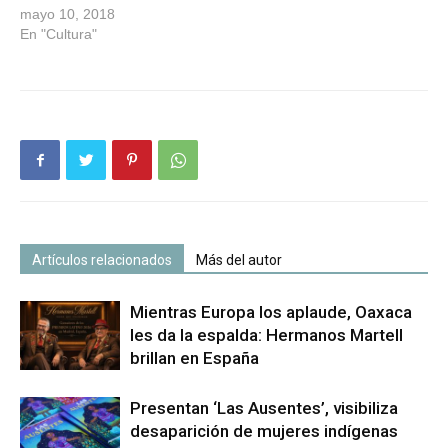
obra latinoamericana más
mayo 10, 2018
cara vendida en una
En "Cultura"
subasta, al rematarse en
Christie's de Nueva York
por 9 millones 762 mil 500
dólares. La colorida pintura
de dos hombres
enfrentados en una…
Artículos relacionados
Más del autor
Mientras Europa los aplaude, Oaxaca
les da la espalda: Hermanos Martell
brillan en España
Presentan ‘Las Ausentes’, visibiliza
desaparición de mujeres indígenas