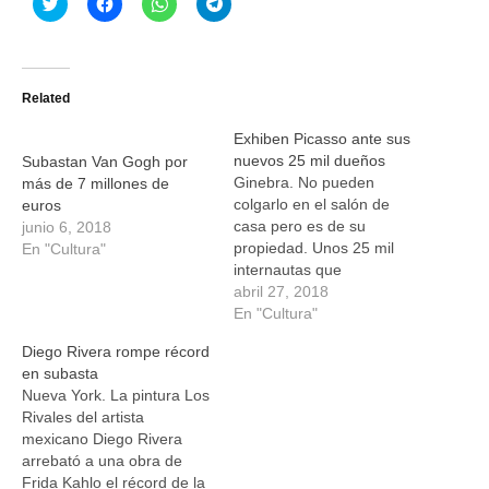
Haz
Haz
Haz
Haz
clic
clic
clic
clic
para
para
para
para
compartir
compartir
compartir
compartir
en
en
en
en
Twitter
Facebook
WhatsApp
Telegram
(Se
(Se
(Se
(Se
Related
abre
abre
abre
abre
en
en
en
en
una
una
una
una
Exhiben Picasso ante sus
ventana
ventana
ventana
ventana
nueva)
nueva)
nueva)
nueva)
nuevos 25 mil dueños
Subastan Van Gogh por
Ginebra. No pueden
más de 7 millones de
colgarlo en el salón de
euros
casa pero es de su
junio 6, 2018
propiedad. Unos 25 mil
En "Cultura"
internautas que
adquirieron conjuntamente
abril 27, 2018
un Picasso mediante una
En "Cultura"
plataforma suiza de
Diego Rivera rompe récord
compra en grupo pudieron
en subasta
admirarlo por primera vez
Nueva York. La pintura Los
este viernes en Ginebra.
Rivales del artista
En general, los adeptos al
mexicano Diego Rivera
portal de compras suizo
arrebató a una obra de
Qoqa…
Frida Kahlo el récord de la