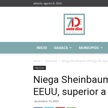
sábado, agosto 8, 2026
Siete
Días
Oaxaca
INICIO
OAXACA
MUNICIPIOS
Inicio
Nacional
Niega Sheinbaum entrega de agua 
Nacional
Niega Sheinbaum
EEUU, superior a
diciembre 15, 2025