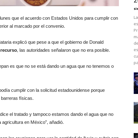
2
si
La
 lunes que el acuerdo con Estados Unidos para cumplir con
es
erior al marcado por el convenio.
Pr
má
ataria explicó que pese a que el gobierno de Donald
de
es
l recurso
, las autoridades señalaron que no era posible.
cu
pa
sepan es que no se está dando un agua que no tenemos o
podía cumplir con la solicitud estadounidense porque
barreras físicas.
dice el tratado y tampoco estamos dando el agua que no
agricultura en México”, añadió.