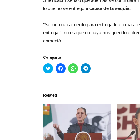
Sheinbaum señaló que además se continuarán con
lo que no se entregó
a causa de la sequía.
“Se logró un acuerdo para entregarlo en más ti
entregar’, no es que no hayamos querido entregar
comentó.
Compartir:
Haz
Haz
Haz
Haz
clic
clic
clic
clic
para
para
para
para
compartir
compartir
compartir
compartir
en
en
en
en
Twitter
Facebook
WhatsApp
Telegram
(Se
(Se
(Se
(Se
Related
abre
abre
abre
abre
en
en
en
en
una
una
una
una
ventana
ventana
ventana
ventana
nueva)
nueva)
nueva)
nueva)