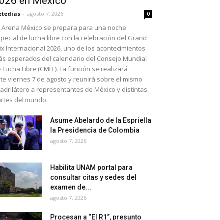
026 en México
etedias
-
agosto 7, 2026
0
 Arena México se prepara para una noche
pecial de lucha libre con la celebración del Grand
ix Internacional 2026, uno de los acontecimientos
s esperados del calendario del Consejo Mundial
 Lucha Libre (CMLL). La función se realizará
te viernes 7 de agosto y reunirá sobre el mismo
adrilátero a representantes de México y distintas
rtes del mundo.
Asume Abelardo de la Espriella
la Presidencia de Colombia
agosto 7, 2026
Habilita UNAM portal para
consultar citas y sedes del
examen de...
agosto 7, 2026
Procesan a “El R1”, presunto