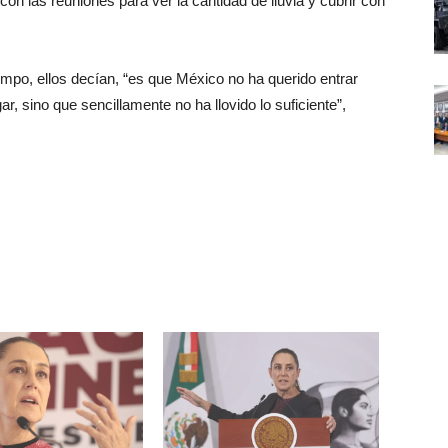
 las reuniones para ver la cantidad de lluvia y cubrir con
empo, ellos decían, “es que México no ha querido entrar
, sino que sencillamente no ha llovido lo suficiente”,