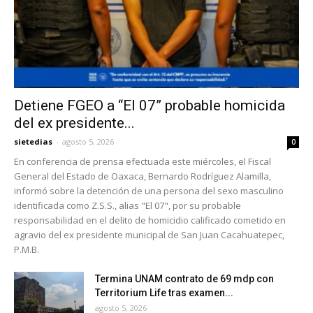
Detiene FGEO a “El 07” probable homicida
del ex presidente...
sietedias
-
agosto 5, 2026
0
En conferencia de prensa efectuada este miércoles, el Fiscal
General del Estado de Oaxaca, Bernardo Rodríguez Alamilla,
informó sobre la detención de una persona del sexo masculino
identificada como Z.S.S., alias "El 07", por su probable
responsabilidad en el delito de homicidio calificado cometido en
agravio del ex presidente municipal de San Juan Cacahuatepec,
P.M.B.
Termina UNAM contrato de 69 mdp con
Territorium Life tras examen...
agosto 5, 2026