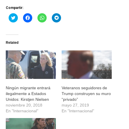
Compartir:
Haz
Haz
Haz
Haz
clic
clic
clic
clic
para
para
para
para
compartir
compartir
compartir
compartir
en
en
en
en
Twitter
Facebook
WhatsApp
Telegram
(Se
(Se
(Se
(Se
Related
abre
abre
abre
abre
en
en
en
en
una
una
una
una
ventana
ventana
ventana
ventana
nueva)
nueva)
nueva)
nueva)
Ningún migrante entrará
Veteranos seguidores de
ilegalmente a Estados
Trump construyen su muro
Unidos: Kirstjen Nielsen
“privado”
noviembre 20, 2018
mayo 27, 2019
En "Internacional"
En "Internacional"