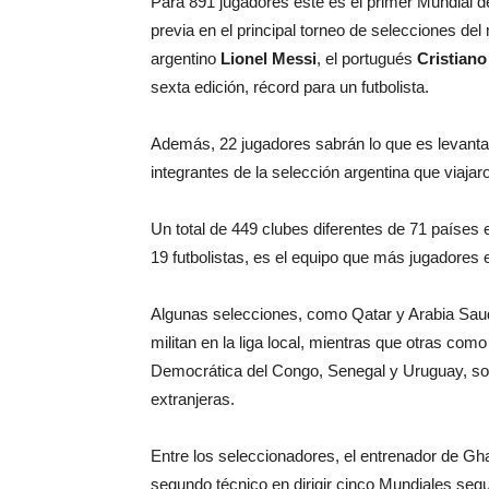
Para 891 jugadores este es el primer Mundial de
previa en el principal torneo de selecciones d
argentino
Lionel Messi
, el portugués
Cristiano
sexta edición, récord para un futbolista.
Además, 22 jugadores sabrán lo que es levantar
integrantes de la selección argentina que viajar
Un total de 449 clubes diferentes de 71 países
19 futbolistas, es el equipo que más jugadores e
Algunas selecciones, como Qatar y Arabia Saud
militan en la liga local, mientras que otras co
Democrática del Congo, Senegal y Uruguay, sol
extranjeras.
Entre los seleccionadores, el entrenador de Gha
segundo técnico en dirigir cinco Mundiales seg