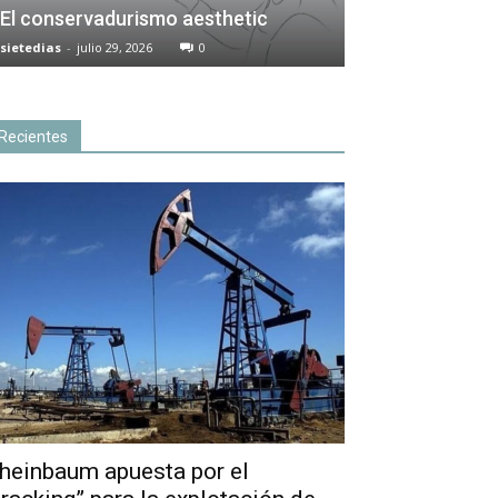
El conservadurismo aesthetic
sietedias
-
julio 29, 2026
0
Recientes
heinbaum apuesta por el