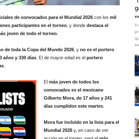
“
g
si
ficiales de convocados para el Mundial 2026
con los
mil
Tr
ones participantes en el torneo
, y donde
destaca el
pr
más joven de todo el torneo
.
qu
ex
no de toda la Copa del Mundo 2026
, y
no es el portero
0 años y 330 días
. El de mayor edad es el
portero
as
.
El
más joven de todos los
convocados es el mexicano
Gilberto Mora, de 17 años y 241
días cumplidos este martes
.
Mora fue incluido en la lista para el
Mundial 2026
y, en caso de ver
acción en el torneo, será el
más