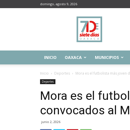
domingo, agosto 9, 2026
Siete
Días
Oaxaca
INICIO
OAXACA
MUNICIPIOS
Inicio
Deportes
Mora es el futbolista más joven 
Deportes
Mora es el futbo
convocados al M
junio 2, 2026