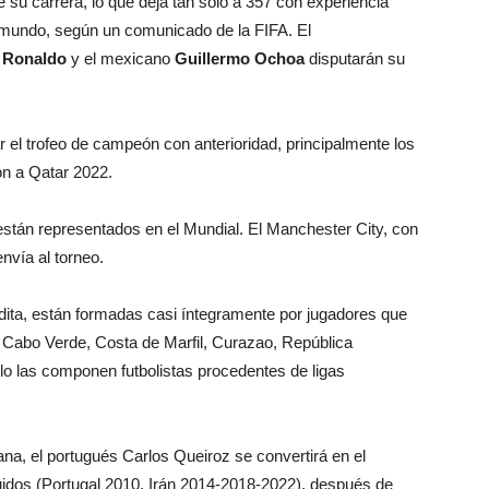
 su carrera, lo que deja tan solo a 357 con experiencia
el mundo, según un comunicado de la FIFA. El
 Ronaldo
y el mexicano
Guillermo Ochoa
disputarán su
 el trofeo de campeón con anterioridad, principalmente los
on a Qatar 2022.
 están representados en el Mundial. El Manchester City, con
nvía al torneo.
ita, están formadas casi íntegramente por jugadores que
mo Cabo Verde, Costa de Marfil, Curazao, República
o las componen futbolistas procedentes de ligas
na, el portugués Carlos Queiroz se convertirá en el
uidos (Portugal 2010, Irán 2014-2018-2022), después de