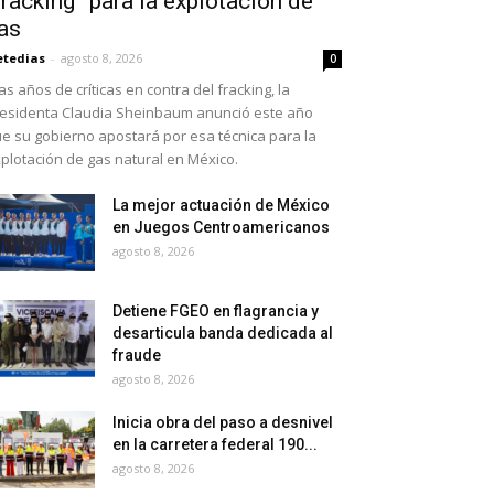
fracking” para la explotación de
as
etedias
-
agosto 8, 2026
0
as años de críticas en contra del fracking, la
esidenta Claudia Sheinbaum anunció este año
e su gobierno apostará por esa técnica para la
plotación de gas natural en México.
La mejor actuación de México
en Juegos Centroamericanos
agosto 8, 2026
Detiene FGEO en flagrancia y
desarticula banda dedicada al
fraude
agosto 8, 2026
Inicia obra del paso a desnivel
en la carretera federal 190...
agosto 8, 2026