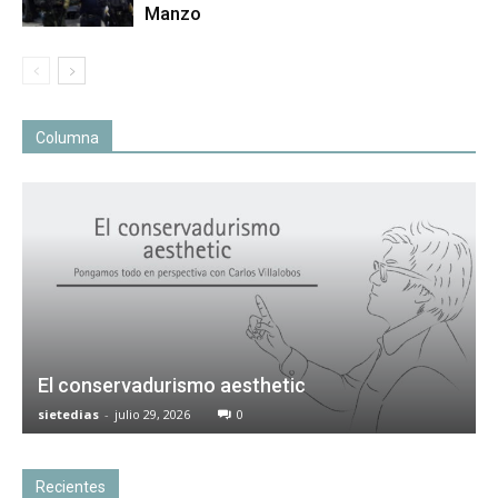
Manzo
Columna
El conservadurismo aesthetic
sietedias
-
julio 29, 2026
0
Recientes