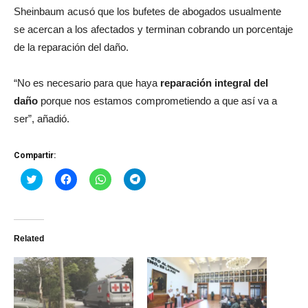
Sheinbaum acusó que los bufetes de abogados usualmente
se acercan a los afectados y terminan cobrando un porcentaje
de la reparación del daño.
“No es necesario para que haya
reparación integral del
daño
porque nos estamos comprometiendo a que así va a
ser”, añadió.
Compartir:
Haz
Haz
Haz
Haz
clic
clic
clic
clic
para
para
para
para
compartir
compartir
compartir
compartir
en
en
en
en
Twitter
Facebook
WhatsApp
Telegram
(Se
(Se
(Se
(Se
Related
abre
abre
abre
abre
en
en
en
en
una
una
una
una
ventana
ventana
ventana
ventana
nueva)
nueva)
nueva)
nueva)