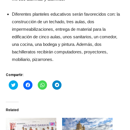
Diferentes planteles educativos serán favorecidos con: la
construcción de un techado, tres aulas, dos
impermeabilizaciones, entrega de material para la
edificación de cinco aulas, unos sanitarios, un comedor,
una cocina, una bodega y pintura. Además, dos
bachilleratos recibirán computadores, proyectores,
mobiliario, pizarrones.
Compartir:
Haz
Haz
Haz
Haz
clic
clic
clic
clic
para
para
para
para
compartir
compartir
compartir
compartir
en
en
en
en
Twitter
Facebook
WhatsApp
Telegram
(Se
(Se
(Se
(Se
Related
abre
abre
abre
abre
en
en
en
en
una
una
una
una
ventana
ventana
ventana
ventana
nueva)
nueva)
nueva)
nueva)