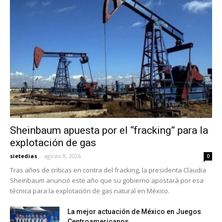
Sheinbaum apuesta por el “fracking” para la
explotación de gas
sietedias
-
agosto 8, 2026
0
Tras años de críticas en contra del fracking, la presidenta Claudia
Sheinbaum anunció este año que su gobierno apostará por esa
técnica para la explotación de gas natural en México.
La mejor actuación de México en Juegos
Centroamericanos