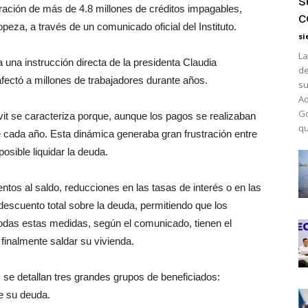
s
turación de más de 4.8 millones de créditos impagables,
c
peza, a través de un comunicado oficial del Instituto.
si
La
una instrucción directa de la presidenta Claudia
de
ectó a millones de trabajadores durante años.
su
Ad
Go
navit se caracteriza porque, aunque los pagos se realizaban
qu
 cada año. Esta dinámica generaba gran frustración entre
sible liquidar la deuda.
os al saldo, reducciones en las tasas de interés o en las
descuento total sobre la deuda, permitiendo que los
odas estas medidas, según el comunicado, tienen el
 finalmente saldar su vivienda.
, se detallan tres grandes grupos de beneficiados:
de su deuda.