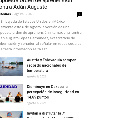
upuesta orden de aprehensión
ontra Adán Augusto
etedias
-
agosto 6, 2026
0
 Embajada de Estados Unidos en México
smiente este 6 de agosto la versión de una
puesta orden de aprehensión internacional contra
án Augusto López Hernández, exsecretario de
bernación y senador, al señalar en redes sociales
e “esta información es falsa”.
Austria y Eslovaquia rompen
récords nacionales de
temperatura
agosto 6, 2026
Disminuye en Oaxaca la
percepción de inseguridad en
14.89 puntos
agosto 6, 2026
Invitan a disfrutar la 7ª