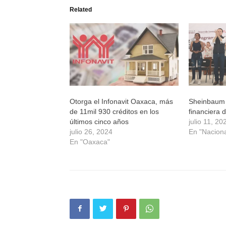
(Se
(Se
(Se
(Se
Related
abre
abre
abre
abre
en
en
en
en
una
una
una
una
ventana
ventana
ventana
ventana
nueva)
nueva)
nueva)
nueva)
Otorga el Infonavit Oaxaca, más
Sheinbaum 
de 11mil 930 créditos en los
financiera d
últimos cinco años
julio 11, 20
julio 26, 2024
En "Naciona
En "Oaxaca"