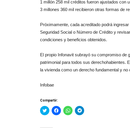
1 millón 258 mil créditos fueron ajustados con u
3 millones 360 mil recibieron otras formas de re
Próximamente, cada acreditado podrá ingresar 
Seguridad Social o Número de Crédito y revisar 
condiciones y beneficios obtenidos.
El propio Infonavit subrayó su compromiso de ga
patrimonial para todos sus derechohabientes. E
la vivienda como un derecho fundamental y no
Infobae
Compartir:
Haz
Haz
Haz
Haz
clic
clic
clic
clic
para
para
para
para
compartir
compartir
compartir
compartir
en
en
en
en
Twitter
Facebook
WhatsApp
Telegram