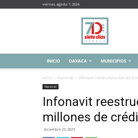
viernes, agosto 7, 2026
Siete
Días
Oaxaca
INICIO
OAXACA
MUNICIPIOS
Inicio
Nacional
Infonavit reestructura más de 4 m
Nacional
Infonavit reestr
millones de créd
diciembre 23, 2025