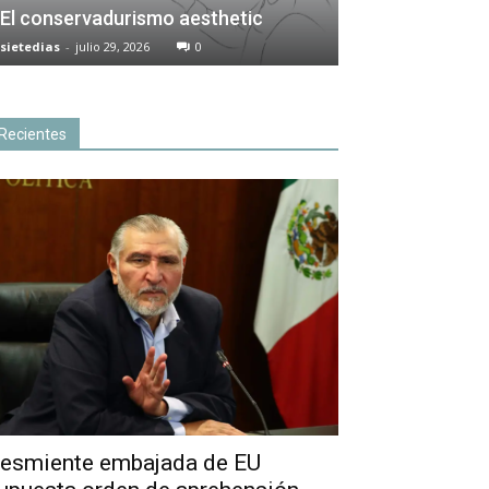
El conservadurismo aesthetic
sietedias
-
julio 29, 2026
0
Recientes
esmiente embajada de EU