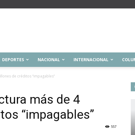
DEPORTES
NACIONAL
INTERNACIONAL
COLU
illones de créditos “impagables”
uctura más de 4
itos “impagables”
557