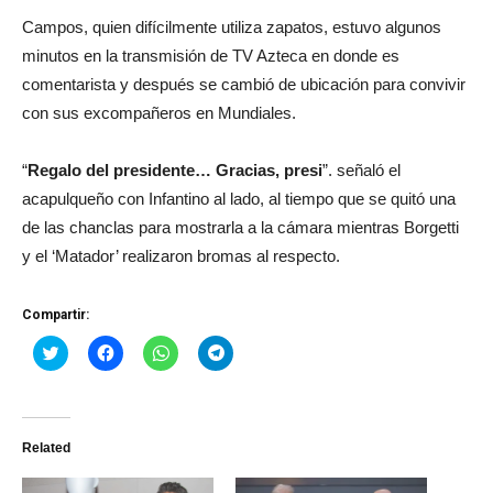
Campos, quien difícilmente utiliza zapatos, estuvo algunos
minutos en la transmisión de TV Azteca en donde es
comentarista y después se cambió de ubicación para convivir
con sus excompañeros en Mundiales.
“
Regalo del presidente… Gracias, presi
”. señaló el
acapulqueño con Infantino al lado, al tiempo que se quitó una
de las chanclas para mostrarla a la cámara mientras Borgetti
y el ‘Matador’ realizaron bromas al respecto.
Compartir:
Haz
Haz
Haz
Haz
clic
clic
clic
clic
para
para
para
para
compartir
compartir
compartir
compartir
en
en
en
en
Twitter
Facebook
WhatsApp
Telegram
(Se
(Se
(Se
(Se
Related
abre
abre
abre
abre
en
en
en
en
una
una
una
una
ventana
ventana
ventana
ventana