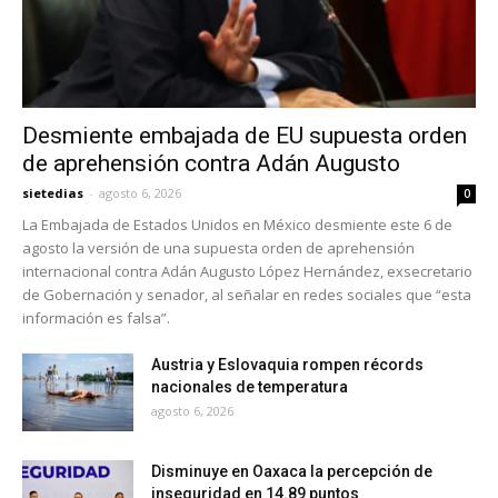
Desmiente embajada de EU supuesta orden
de aprehensión contra Adán Augusto
sietedias
-
agosto 6, 2026
0
La Embajada de Estados Unidos en México desmiente este 6 de
agosto la versión de una supuesta orden de aprehensión
internacional contra Adán Augusto López Hernández, exsecretario
de Gobernación y senador, al señalar en redes sociales que “esta
información es falsa”.
Austria y Eslovaquia rompen récords
nacionales de temperatura
agosto 6, 2026
Disminuye en Oaxaca la percepción de
inseguridad en 14.89 puntos