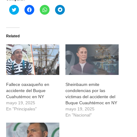
Haz
Haz
Haz
Haz
clic
clic
clic
clic
para
para
para
para
compartir
compartir
compartir
compartir
en
en
en
en
Twitter
Facebook
WhatsApp
Telegram
(Se
(Se
(Se
(Se
Related
abre
abre
abre
abre
en
en
en
en
una
una
una
una
ventana
ventana
ventana
ventana
nueva)
nueva)
nueva)
nueva)
Fallece oaxaqueño en
Sheinbaum emite
accidente del Buque
condolencias por las
Cuahutémoc en NY
víctimas del accidente del
mayo 19, 2025
Buque Cuauhtémoc en NY
En "Principales"
mayo 19, 2025
En "Nacional"