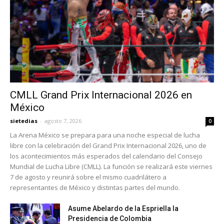
CMLL Grand Prix Internacional 2026 en
México
sietedias
-
agosto 7, 2026
0
La Arena México se prepara para una noche especial de lucha
libre con la celebración del Grand Prix Internacional 2026, uno de
los acontecimientos más esperados del calendario del Consejo
Mundial de Lucha Libre (CMLL). La función se realizará este viernes
7 de agosto y reunirá sobre el mismo cuadrilátero a
representantes de México y distintas partes del mundo.
Asume Abelardo de la Espriella la
Presidencia de Colombia