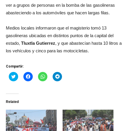
ver a grupos de personas en la bomba de las gasolineras
abasteciendo a los automóviles que hacen largas filas.
Medios locales informaron que el magisterio tomó 13
gasolineras ubicadas en distintos puntos de la capital del
estado,
Tluxtla
Gutierrez
, y que abastecían hasta 10 litros a
los vehículos y cinco para las motocicletas.
Compartir:
Haz
Haz
Haz
Haz
clic
clic
clic
clic
para
para
para
para
compartir
compartir
compartir
compartir
en
en
en
en
Twitter
Facebook
WhatsApp
Telegram
(Se
(Se
(Se
(Se
Related
abre
abre
abre
abre
en
en
en
en
una
una
una
una
ventana
ventana
ventana
ventana
nueva)
nueva)
nueva)
nueva)