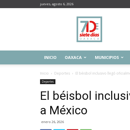
jueves, agosto 6, 2026
Siete
Días
Oaxaca
INICIO
OAXACA
MUNICIPIOS
Inicio
Deportes
El béisbol inclusivo llegó oficial
Deportes
El béisbol inclus
a México
enero 26, 2026