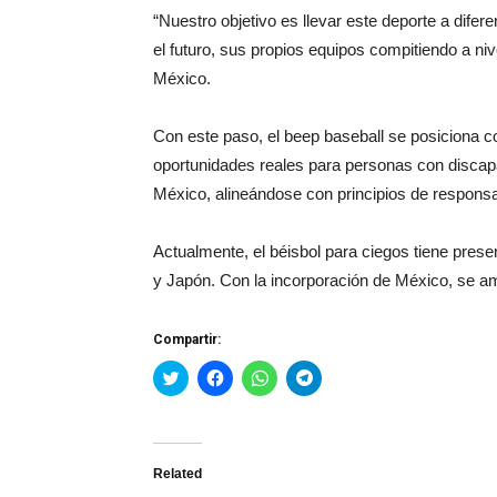
“Nuestro objetivo es llevar este deporte a dife
el futuro, sus propios equipos compitiendo a niv
México.
Con este paso, el beep baseball se posiciona c
oportunidades reales para personas con discapac
México, alineándose con principios de responsab
Actualmente, el béisbol para ciegos tiene pre
y Japón. Con la incorporación de México, se amp
Compartir:
Haz
Haz
Haz
Haz
clic
clic
clic
clic
para
para
para
para
compartir
compartir
compartir
compartir
en
en
en
en
Twitter
Facebook
WhatsApp
Telegram
(Se
(Se
(Se
(Se
Related
abre
abre
abre
abre
en
en
en
en