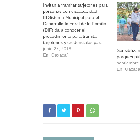
una
una
una
una
Invitan a tramitar tarjetones para
ventana
ventana
ventana
ventana
nueva)
nueva)
nueva)
nueva)
personas con discapacidad
El Sistema Municipal para el
Desarrollo Integral de la Familia
(DIF) da a conocer el
procedimiento para tramitar
tarjetones y credenciales para
utilizar los cajones especiales de
junio 27, 2018
Sensibiliza
estacionamiento destinados a
En "Oaxaca"
parques púb
personas con discapacidad. A
septiembre
través de este tarjetón y
En "Oaxaca
credencial, los vehículos
utilizados por las personas con
discapacidad están acreditados…