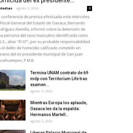
omicida del ex presidente...
etedias
-
agosto 5, 2026
0
 conferencia de prensa efectuada este miércoles,
 Fiscal General del Estado de Oaxaca, Bernardo
dríguez Alamilla, informó sobre la detención de
a persona del sexo masculino identificada como
S.S., alias "El 07", por su probable responsabilidad
 el delito de homicidio calificado cometido en
ravio del ex presidente municipal de San Juan
cahuatepec, P.M.B.
Termina UNAM contrato de 69
mdp con Territorium Life tras
examen...
agosto 5, 2026
Mientras Europa los aplaude,
Oaxaca les da la espalda:
Hermanos Martell...
agosto 5, 2026
Liberan Palacio Municipal de