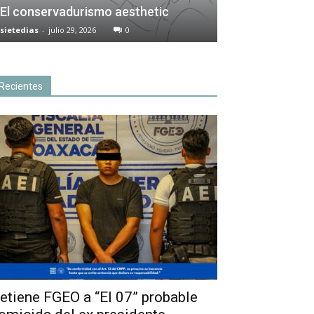
El conservadurismo aesthetic
sietedias
-
julio 29, 2026
0
Recientes
etiene FGEO a “El 07” probable