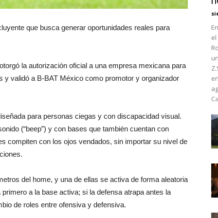
h
si
En
incluyente que busca generar oportunidades reales para
el
Ro
un
torgó la autorización oficial a una empresa mexicana para
Z.
aís y validó a B-BAT México como promotor y organizador
en
ag
Ca
diseñada para personas ciegas y con discapacidad visual.
 sonido (“beep”) y con bases que también cuentan con
es compiten con los ojos vendados, sin importar su nivel de
ciones.
tros del home, y una de ellas se activa de forma aleatoria
a primero a la base activa; si la defensa atrapa antes la
bio de roles entre ofensiva y defensiva.