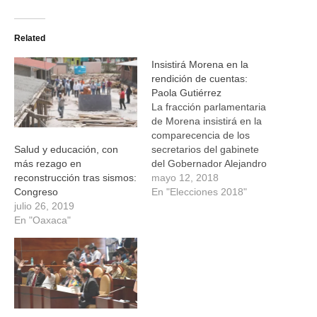
compartir
compartir
compartir
compartir
en
en
en
en
Twitter
Facebook
WhatsApp
Telegram
(Se
(Se
(Se
(Se
Related
abre
abre
abre
abre
en
en
en
en
una
una
una
una
Insistirá Morena en la
ventana
ventana
ventana
ventana
nueva)
nueva)
nueva)
nueva)
rendición de cuentas:
Paola Gutiérrez
La fracción parlamentaria
de Morena insistirá en la
comparecencia de los
secretarios del gabinete
Salud y educación, con
del Gobernador Alejandro
más rezago en
Murat Hinojosa, para que
mayo 12, 2018
reconstrucción tras sismos:
respondan a la crisis que
En "Elecciones 2018"
Congreso
registra la entidad en
julio 26, 2019
materia financiera,
En "Oaxaca"
educativa y de
infraestructura social,
afirmó su Coordinadora,
Paola Gutiérrez Galindo.
En entrevista realizada en
esta ciudad, la…