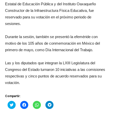
Estatal de Educación Pública y del Instituto Oaxaqueño
Constructor de la Infraestructura Física Educativa, fue
reservado para su votación en el próximo periodo de
sesiones.
Durante la sesión, también se presentó la efeméride con
motivo de los 105 años de conmemoración en México del
primero de mayo, como Día Internacional del Trabajo.
Las y los diputados que integran la LXIII Legislatura del
Congreso del Estado turnaron 10 iniciativas a las comisiones
respectivas y cinco puntos de acuerdo reservados para su
votación.
Compartir:
Haz
Haz
Haz
Haz
clic
clic
clic
clic
para
para
para
para