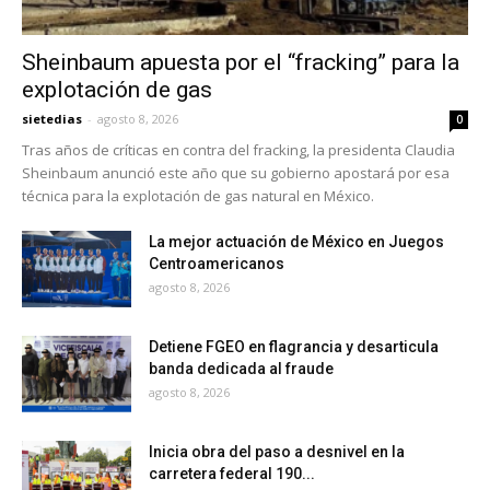
Sheinbaum apuesta por el “fracking” para la
explotación de gas
sietedias
-
agosto 8, 2026
0
Tras años de críticas en contra del fracking, la presidenta Claudia
Sheinbaum anunció este año que su gobierno apostará por esa
técnica para la explotación de gas natural en México.
La mejor actuación de México en Juegos
Centroamericanos
agosto 8, 2026
Detiene FGEO en flagrancia y desarticula
banda dedicada al fraude
agosto 8, 2026
Inicia obra del paso a desnivel en la
carretera federal 190...