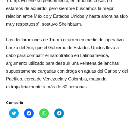
Trump. Él tiene su pensamiento, en muchas cosas no
estamos de acuerdo, pero siempre buscamos la mejor
relación entre México y Estados Unidos y hasta ahora ha sido
muy respetuoso”, sostuvo Sheinbaum.
Las declaraciones de Trump ocurren en medio del operativo
Lanza del Sur, que el Gobierno de Estados Unidos lleva a
cabo para combatir el narcotráfico en Latinoamérica,
argumento utilizado para destruir una veintena de lanchas
supuestamente cargadas con droga en aguas del Caribe y del
Pacífico, cerca de Venezuela y Colombia, matando
extrajudicialmente a más de 80 personas.
Compartir:
Haz
Haz
Haz
Haz
clic
clic
clic
clic
para
para
para
para
compartir
compartir
compartir
compartir
en
en
en
en
Twitter
Facebook
WhatsApp
Telegram