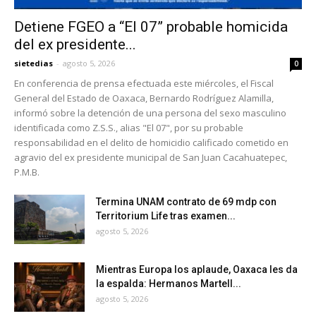
Detiene FGEO a “El 07” probable homicida
del ex presidente...
sietedias
-
agosto 5, 2026
0
En conferencia de prensa efectuada este miércoles, el Fiscal
General del Estado de Oaxaca, Bernardo Rodríguez Alamilla,
informó sobre la detención de una persona del sexo masculino
identificada como Z.S.S., alias "El 07", por su probable
responsabilidad en el delito de homicidio calificado cometido en
agravio del ex presidente municipal de San Juan Cacahuatepec,
P.M.B.
Termina UNAM contrato de 69 mdp con
Territorium Life tras examen...
agosto 5, 2026
Mientras Europa los aplaude, Oaxaca les da
la espalda: Hermanos Martell...
agosto 5, 2026