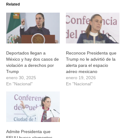
(Se
(Se
(Se
(Se
Related
abre
abre
abre
abre
en
en
en
en
una
una
una
una
ventana
ventana
ventana
ventana
nueva)
nueva)
nueva)
nueva)
Deportados llegan a
Reconoce Presidenta que
México y hay dos casos de
Trump no le advirtió de la
violación a derechos por
alerta para el espacio
Trump
aéreo mexicano
enero 30, 2025
enero 19, 2026
En "Nacional"
En "Nacional"
Admite Presidenta que
EEUU busca elementos