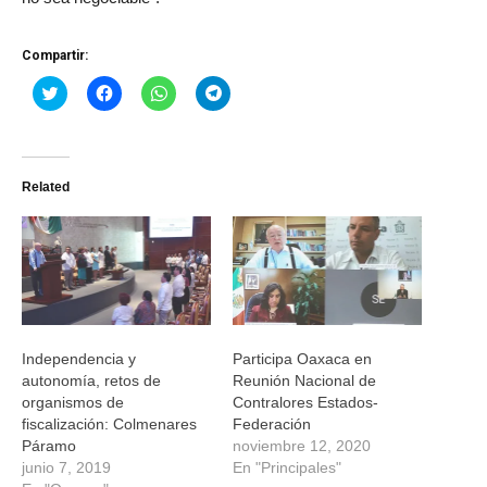
Compartir:
Haz
Haz
Haz
Haz
clic
clic
clic
clic
para
para
para
para
compartir
compartir
compartir
compartir
en
en
en
en
Twitter
Facebook
WhatsApp
Telegram
(Se
(Se
(Se
(Se
Related
abre
abre
abre
abre
en
en
en
en
una
una
una
una
ventana
ventana
ventana
ventana
nueva)
nueva)
nueva)
nueva)
Independencia y
Participa Oaxaca en
autonomía, retos de
Reunión Nacional de
organismos de
Contralores Estados-
fiscalización: Colmenares
Federación
Páramo
noviembre 12, 2020
junio 7, 2019
En "Principales"