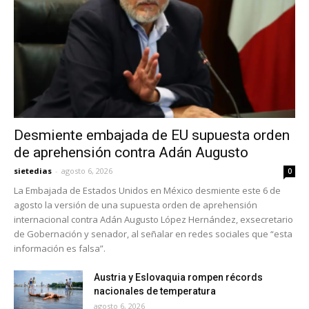
Desmiente embajada de EU supuesta orden
de aprehensión contra Adán Augusto
sietedias
-
agosto 6, 2026
0
La Embajada de Estados Unidos en México desmiente este 6 de
agosto la versión de una supuesta orden de aprehensión
internacional contra Adán Augusto López Hernández, exsecretario
de Gobernación y senador, al señalar en redes sociales que “esta
información es falsa”.
Austria y Eslovaquia rompen récords
nacionales de temperatura
agosto 6, 2026