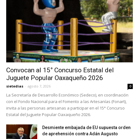
Convocan al 15° Concurso Estatal del
Juguete Popular Oaxaqueño 2026
sietedias
-
agosto 7, 2026
0
La Secretaría de Desarrollo Económico (Sedeco), en coordinación
con el Fondo Nacional para el Fomento a las Artesanías (Fonart),
invita a las personas artesanas a participar en el 15° Concurso
Estatal del Juguete Popular Oaxaqueño 2026.
Desmiente embajada de EU supuesta orden
de aprehensión contra Adán Augusto