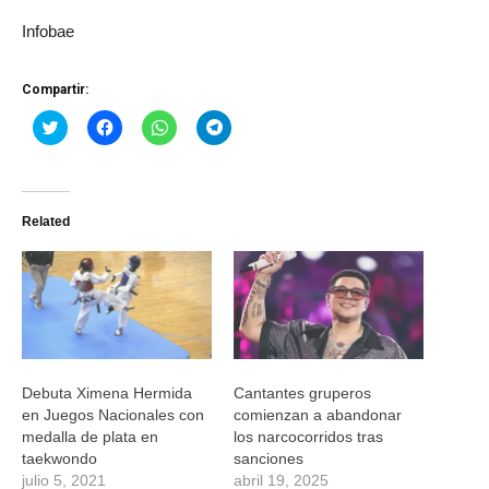
Infobae
Compartir:
Haz
Haz
Haz
Haz
clic
clic
clic
clic
para
para
para
para
compartir
compartir
compartir
compartir
en
en
en
en
Twitter
Facebook
WhatsApp
Telegram
(Se
(Se
(Se
(Se
Related
abre
abre
abre
abre
en
en
en
en
una
una
una
una
ventana
ventana
ventana
ventana
nueva)
nueva)
nueva)
nueva)
Debuta Ximena Hermida
Cantantes gruperos
en Juegos Nacionales con
comienzan a abandonar
medalla de plata en
los narcocorridos tras
taekwondo
sanciones
julio 5, 2021
abril 19, 2025