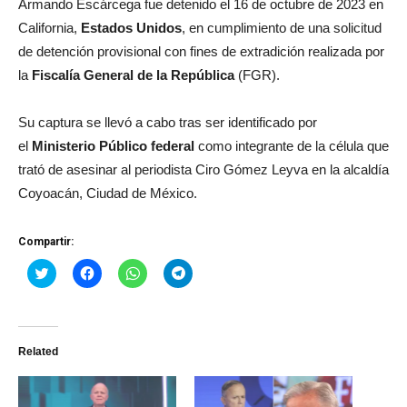
Armando Escárcega fue detenido el 16 de octubre de 2023 en
California,
Estados Unidos
, en cumplimiento de una solicitud
de detención provisional con fines de extradición realizada por
la
Fiscalía General de la República
(FGR).
Su captura se llevó a cabo tras ser identificado por
el
Ministerio Público federal
como integrante de la célula que
trató de asesinar al periodista Ciro Gómez Leyva en la alcaldía
Coyoacán, Ciudad de México.
Compartir:
Haz
Haz
Haz
Haz
clic
clic
clic
clic
para
para
para
para
compartir
compartir
compartir
compartir
en
en
en
en
Twitter
Facebook
WhatsApp
Telegram
(Se
(Se
(Se
(Se
Related
abre
abre
abre
abre
en
en
en
en
una
una
una
una
ventana
ventana
ventana
ventana
nueva)
nueva)
nueva)
nueva)