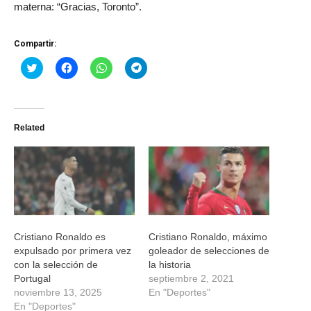
materna: “Gracias, Toronto”.
Compartir:
Haz
Haz
Haz
Haz
clic
clic
clic
clic
para
para
para
para
compartir
compartir
compartir
compartir
en
en
en
en
Twitter
Facebook
WhatsApp
Telegram
(Se
(Se
(Se
(Se
Related
abre
abre
abre
abre
en
en
en
en
una
una
una
una
ventana
ventana
ventana
ventana
nueva)
nueva)
nueva)
nueva)
Cristiano Ronaldo es
Cristiano Ronaldo, máximo
expulsado por primera vez
goleador de selecciones de
con la selección de
la historia
Portugal
septiembre 2, 2021
noviembre 13, 2025
En "Deportes"
En "Deportes"