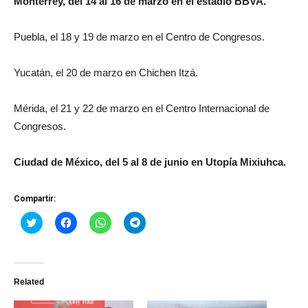
Monterrey, del 14 al 16 de marzo en el estadio BBVA.
Puebla, el 18 y 19 de marzo en el Centro de Congresos.
Yucatán, el 20 de marzo en Chichen Itzá.
Mérida, el 21 y 22 de marzo en el Centro Internacional de
Congresos.
Ciudad de México, del 5 al 8 de junio en Utopía Mixiuhca.
Compartir:
Haz
Haz
Haz
Haz
clic
clic
clic
clic
para
para
para
para
compartir
compartir
compartir
compartir
en
en
en
en
Twitter
Facebook
WhatsApp
Telegram
(Se
(Se
(Se
(Se
Related
abre
abre
abre
abre
en
en
en
en
una
una
una
una