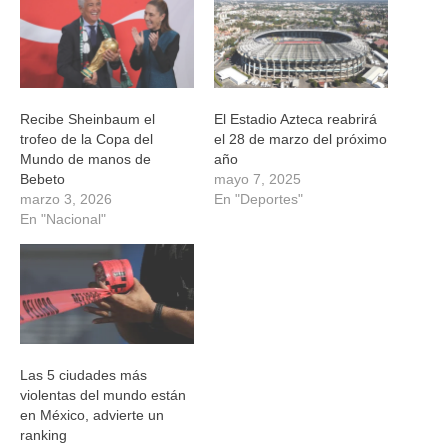
ventana
ventana
ventana
ventana
nueva)
nueva)
nueva)
nueva)
Recibe Sheinbaum el
El Estadio Azteca reabrirá
trofeo de la Copa del
el 28 de marzo del próximo
Mundo de manos de
año
Bebeto
mayo 7, 2025
marzo 3, 2026
En "Deportes"
En "Nacional"
Las 5 ciudades más
violentas del mundo están
en México, advierte un
ranking