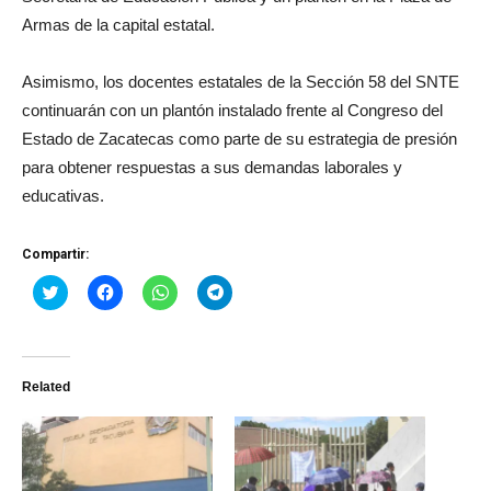
Armas de la capital estatal.
Asimismo, los docentes estatales de la Sección 58 del SNTE
continuarán con un plantón instalado frente al Congreso del
Estado de Zacatecas como parte de su estrategia de presión
para obtener respuestas a sus demandas laborales y
educativas.
Compartir:
Haz
Haz
Haz
Haz
clic
clic
clic
clic
para
para
para
para
compartir
compartir
compartir
compartir
en
en
en
en
Twitter
Facebook
WhatsApp
Telegram
(Se
(Se
(Se
(Se
Related
abre
abre
abre
abre
en
en
en
en
una
una
una
una
ventana
ventana
ventana
ventana
nueva)
nueva)
nueva)
nueva)