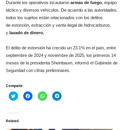
Durante los operativos incautaron
armas de fuego
, equipo
táctico y diversos vehículos. De acuerdo a las autoridades,
todos los sujetos están relacionados con los delitos
de extorsión, extracción y venta ilegal de hidrocarburos,
y
lavado de dinero.
El delito de extorsión ha crecido un 23.1% en el país, entre
septiembre de 2024 y noviembre de 2025, los primeros 14
meses de la presidenta Sheinbaum, informó el Gabinete de
Seguridad con cifras preliminares.
Compartir:
Haz
Haz
Haz
Haz
clic
clic
clic
clic
para
para
para
para
compartir
compartir
compartir
compartir
en
en
en
en
Twitter
Facebook
WhatsApp
Telegram
(Se
(Se
(Se
(Se
Related
abre
abre
abre
abre
en
en
en
en
una
una
una
una