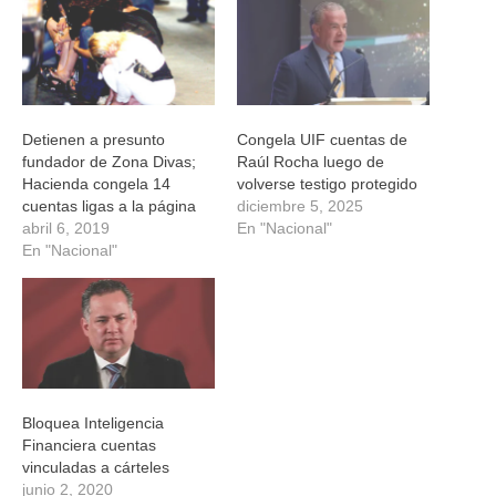
ventana
ventana
ventana
ventana
nueva)
nueva)
nueva)
nueva)
Detienen a presunto
Congela UIF cuentas de
fundador de Zona Divas;
Raúl Rocha luego de
Hacienda congela 14
volverse testigo protegido
cuentas ligas a la página
diciembre 5, 2025
abril 6, 2019
En "Nacional"
En "Nacional"
Bloquea Inteligencia
Financiera cuentas
vinculadas a cárteles
junio 2, 2020