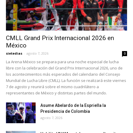
CMLL Grand Prix Internacional 2026 en
México
sietedias
-
agosto 7, 2026
0
La Arena México se prepara para una noche especial de lucha
libre con la celebración del Grand Prix Internacional 2026, uno de
los acontecimientos más esperados del calendario del Consejo
Mundial de Lucha Libre (CMLL). La función se realizará este viernes
7 de agosto y reunirá sobre el mismo cuadrilátero a
representantes de México y distintas partes del mundo.
Asume Abelardo de la Espriella la
Presidencia de Colombia
agosto 7, 2026