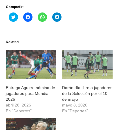
Compartir:
Haz
Haz
Haz
Haz
clic
clic
clic
clic
para
para
para
para
compartir
compartir
compartir
compartir
en
en
en
en
Twitter
Facebook
WhatsApp
Telegram
(Se
(Se
(Se
(Se
Related
abre
abre
abre
abre
en
en
en
en
una
una
una
una
ventana
ventana
ventana
ventana
nueva)
nueva)
nueva)
nueva)
Entrega Aguirre nómina de
Darán día libre a jugadores
jugadores para Mundial
de la Selección por el 10
2026
de mayo
abril 28, 2026
mayo 8, 2026
En "Deportes"
En "Deportes"