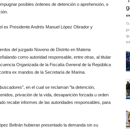
“
 impugnar posibles órdenes de detención o aprehensión, o
g
ción.
si
Tr
del ex Presidente Andrés Manuel López Obrador y
pr
qu
ex
erdos del juzgado Noveno de Distrito en Materia
eñalando como autoridad responsable, entre otras, al titular
ncuencia Organizada de la Fiscalía General de la República
 contra ex mandos de la Secretaría de Marina.
uscadores”, en el cual se reclaman “la detención,
etenidos, privación de la vida, desaparición forzada u orden
gado recabe informes de las autoridades responsables, para
ópez Beltrán hubieran presentado la demanda sin su