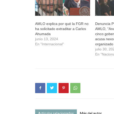
AMLO explica por qué la FGR no
Denuncia P
ha solicitado extraditar a Carlos
AMLO, “And
Ahumada
cinco gobe
junio 13, 2024
acusa nexo
En "Internacional"
organizado
julio 30, 20
En "Naciona
Artículos relacionados
Más del autor