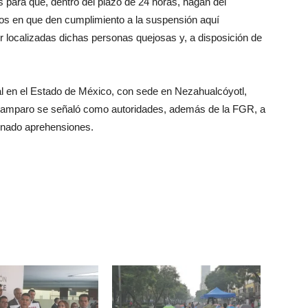
para que, dentro del plazo de 24 horas, hagan del
nos en que den cumplimiento a la suspensión aquí
 localizadas dichas personas quejosas y, a disposición de
al en el Estado de México, con sede en Nezahualcóyotl,
n el amparo se señaló como autoridades, además de la FGR, a
enado aprehensiones.