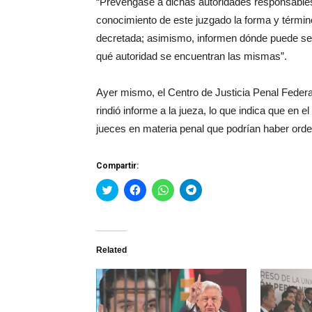
“Prevéngase a dichas autoridades responsables 
conocimiento de este juzgado la forma y térmi
decretada; asimismo, informen dónde puede ser
qué autoridad se encuentran las mismas”.
Ayer mismo, el Centro de Justicia Penal Feder
rindió informe a la jueza, lo que indica que e
jueces en materia penal que podrían haber ord
Compartir:
Haz
Haz
Haz
Haz
clic
clic
clic
clic
para
para
para
para
compartir
compartir
compartir
compartir
en
en
en
en
Twitter
Facebook
WhatsApp
Telegram
(Se
(Se
(Se
(Se
Related
abre
abre
abre
abre
en
en
en
en
una
una
una
una
ventana
ventana
ventana
ventana
nueva)
nueva)
nueva)
nueva)