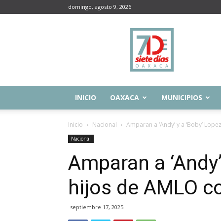
domingo, agosto 9, 2026
Siete
Días
Oaxaca
INICIO
OAXACA
MUNICIPIOS
Inicio
Nacional
Amparan a ‘Andy’ y a ‘Boby’ Lopez,
Nacional
Amparan a ‘Andy’
hijos de AMLO co
septiembre 17, 2025