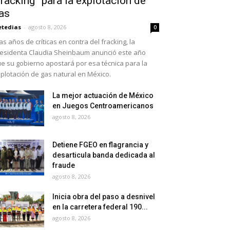
fracking” para la explotación de
as
etedias
-
agosto 8, 2026
0
as años de críticas en contra del fracking, la
esidenta Claudia Sheinbaum anunció este año
e su gobierno apostará por esa técnica para la
plotación de gas natural en México.
La mejor actuación de México
en Juegos Centroamericanos
agosto 8, 2026
Detiene FGEO en flagrancia y
desarticula banda dedicada al
fraude
agosto 8, 2026
Inicia obra del paso a desnivel
en la carretera federal 190...
agosto 8, 2026