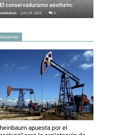
El conservadurismo aesthetic
sietedias
-
julio 29, 2026
0
Recientes
heinbaum apuesta por el