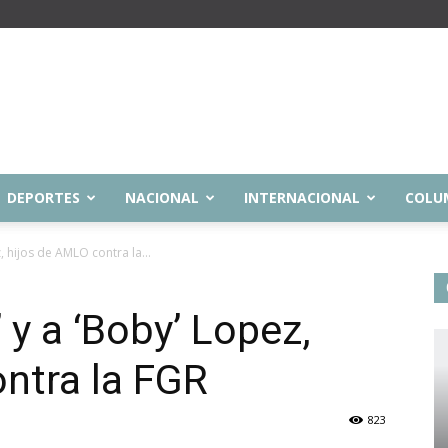
DEPORTES
NACIONAL
INTERNACIONAL
COLU
 hijos de AMLO contra la...
 y a ‘Boby’ Lopez,
ntra la FGR
823