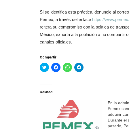
Si se identifica esta práctica, denuncie al corr
Pemex, a través del enlace
https://www.pemex
reitera su compromiso con la política de transp
México, exhorta a la población a no compartir
canales oficiales.
Compartir:
Haz
Haz
Haz
Haz
clic
clic
clic
clic
para
para
para
para
compartir
compartir
compartir
compartir
en
en
en
en
Twitter
Facebook
WhatsApp
Telegram
(Se
(Se
(Se
(Se
Related
abre
abre
abre
abre
en
en
en
en
una
una
una
una
En la admini
ventana
ventana
ventana
ventana
nueva)
nueva)
nueva)
nueva)
Pemex canc
adquirir ca
Durante el 
pasado, P