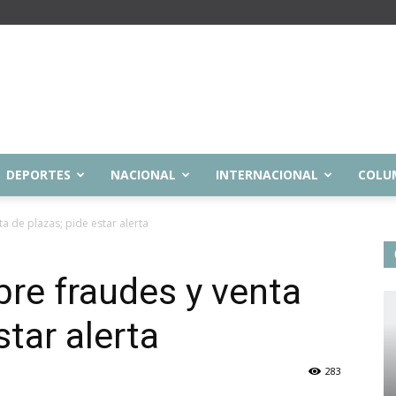
DEPORTES
NACIONAL
INTERNACIONAL
COLU
a de plazas; pide estar alerta
re fraudes y venta
star alerta
283