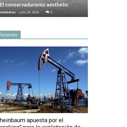
El conservadurismo aesthetic
sietedias
-
julio 29, 2026
0
Recientes
heinbaum apuesta por el