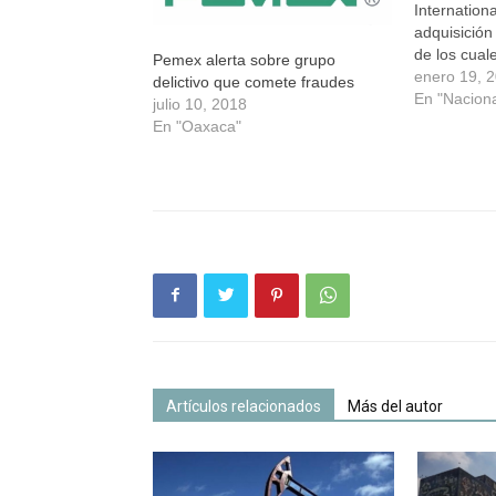
Internationa
adquisición
de los cual
Pemex alerta sobre grupo
transporte 
enero 19, 
delictivo que comete fraudes
destilados 
En "Naciona
julio 10, 2018
desabasto 
En "Oaxaca"
pesado. Lo 
derivado de
Gobierno fe
huachicole
Artículos relacionados
Más del autor