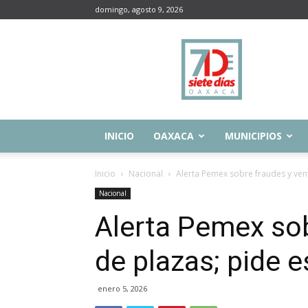
domingo, agosto 9, 2026
Siete
Días
Oaxaca
INICIO
OAXACA
MUNICIPIOS
Inicio
Nacional
Alerta Pemex sobre fraudes y vent
Nacional
Alerta Pemex sob
de plazas; pide e
enero 5, 2026