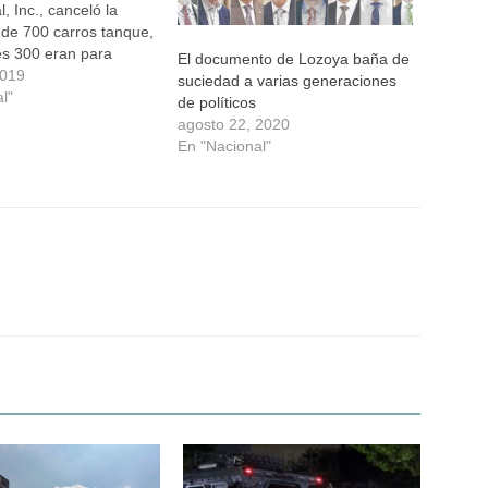
l, Inc., canceló la
 de 700 carros tanque,
es 300 eran para
El documento de Lozoya baña de
de hidrocarburos
2019
suciedad a varias generaciones
y 400 para el
l"
de políticos
de combustóleo
agosto 22, 2020
anterior se reveló
En "Nacional"
 la estrategia del
deral en contra del
o. El pasado 23 de…