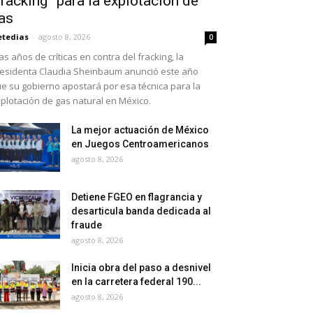
fracking” para la explotación de
as
etedias
-
agosto 8, 2026
0
as años de críticas en contra del fracking, la
esidenta Claudia Sheinbaum anunció este año
e su gobierno apostará por esa técnica para la
plotación de gas natural en México.
La mejor actuación de México
en Juegos Centroamericanos
agosto 8, 2026
Detiene FGEO en flagrancia y
desarticula banda dedicada al
fraude
agosto 8, 2026
Inicia obra del paso a desnivel
en la carretera federal 190...
agosto 8, 2026